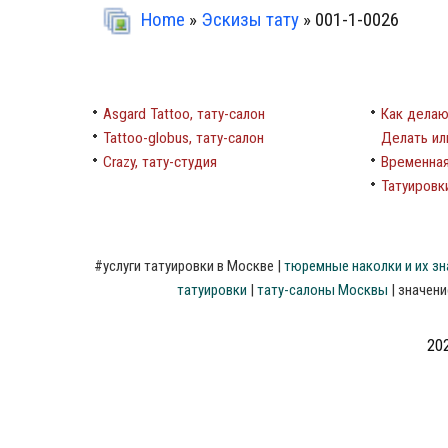
Home
»
Эскизы тату
» 001-1-0026
Asgard Tattoo, тату-салон
Как делаю
Tattoo-globus, тату-салон
Делать ил
Crazy, тату-студия
Временная
Татуировки
#
услуги
татуировки
в
Москве
|
тюремные
наколки
и
их
зн
татуировки
|
тату-салоны
Москвы
|
значени
202