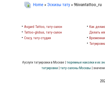
Home
»
Эскизы тату
» 96ivantattoo_ru
Asgard Tattoo, тату-салон
Как делаю
Tattoo-globus, тату-салон
Делать ил
Crazy, тату-студия
Временная
Татуировки
#
услуги
татуировки
в
Москве
|
тюремные
наколки
и
их
зн
татуировки
|
тату-салоны
Москвы
|
значени
202