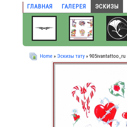
ГЛАВНАЯ
ГАЛЕРЕЯ
ЭСКИЗЫ
Home
»
Эскизы тату
» 905ivantattoo_ru