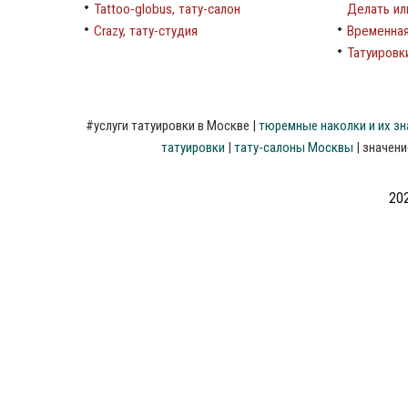
Tattoo-globus, тату-салон
Делать ил
Crazy, тату-студия
Временная
Татуировки
#
услуги
татуировки
в
Москве
|
тюремные
наколки
и
их
зн
татуировки
|
тату-салоны
Москвы
|
значени
202