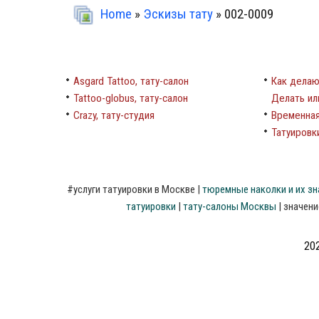
Home
»
Эскизы тату
» 002-0009
Asgard Tattoo, тату-салон
Как делаю
Tattoo-globus, тату-салон
Делать ил
Crazy, тату-студия
Временная
Татуировки
#
услуги
татуировки
в
Москве
|
тюремные
наколки
и
их
зн
татуировки
|
тату-салоны
Москвы
|
значени
202