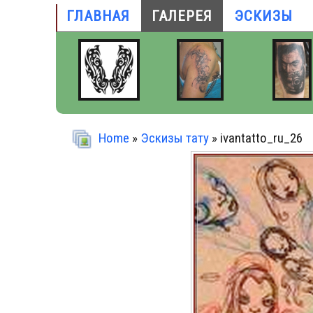
ГЛАВНАЯ
ГАЛЕРЕЯ
ЭСКИЗЫ
Home
»
Эскизы тату
» ivantatto_ru_26