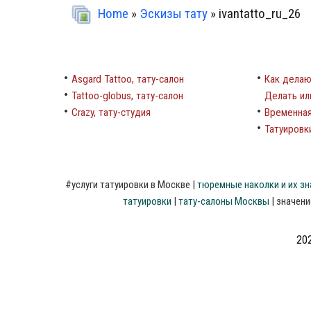
Home
»
Эскизы тату
» ivantatto_ru_26
Asgard Tattoo, тату-салон
Как делаю
Tattoo-globus, тату-салон
Делать ил
Crazy, тату-студия
Временная
Татуировки
#
услуги
татуировки
в
Москве
|
тюремные
наколки
и
их
зн
татуировки
|
тату-салоны
Москвы
|
значени
202