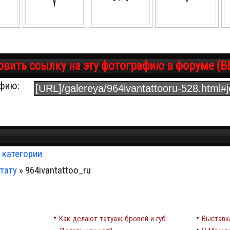
овить ссылку на эту фотографию в форуме (B
афию:
 категории
тату
» 964ivantattoo_ru
Как делают татуаж бровей и губ.
Выставк