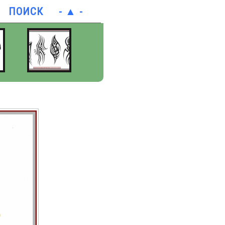
ПОИСК
- ▲ -